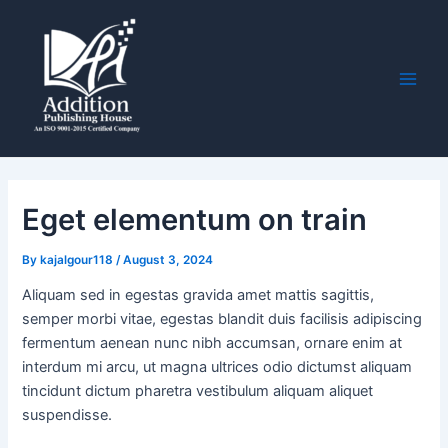
Skip
Post
Main
to
navigation
Men
content
Eget elementum on train
By
kajalgour118
/
August 3, 2024
Aliquam sed in egestas gravida amet mattis sagittis,
semper morbi vitae, egestas blandit duis facilisis adipiscing
fermentum aenean nunc nibh accumsan, ornare enim at
interdum mi arcu, ut magna ultrices odio dictumst aliquam
tincidunt dictum pharetra vestibulum aliquam aliquet
suspendisse.